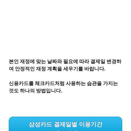
본인 재정에 맞는 날짜와 필요에 따라 결제일 변경하
여 안정적인 재정 계획을 세우기를 바랍니다.
신용카드를 체크카드처럼 사용하는 습관을 가지는
것도 하나의 방법입니다.
삼성카드 결제일별 이용기간