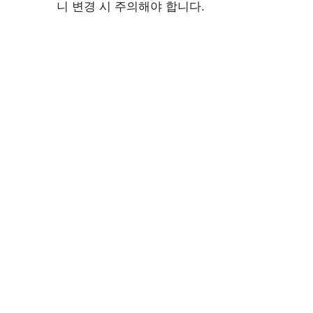
니 변경 시 주의해야 합니다.