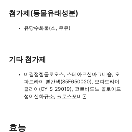
첨가제(동물유래성분)
유당수화물(소, 우유)
기타 첨가제
미결정젤룰로오스, 스테아르산마그네슘, 오
파드라이 빨간색(85F650020), 오파드라이
클리어(OY-S-29019), 코로버도느 콜로이드
성이산화규소, 크로스포비돈
효능