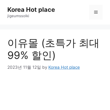
Skip
Korea Hot place
to
Menu
content
jigeumssolki
이유몰 (초특가 최대
99% 할인)
2023년 11월 12일
by
Korea Hot place