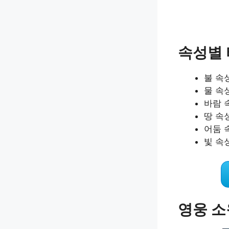
속성별
불 속성
물 속성
바람 속
땅 속성
어둠 속
빛 속성
영웅 소