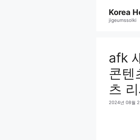
Skip
Korea H
to
content
jigeumssolki
afk
콘텐
츠 
2024년 08월 