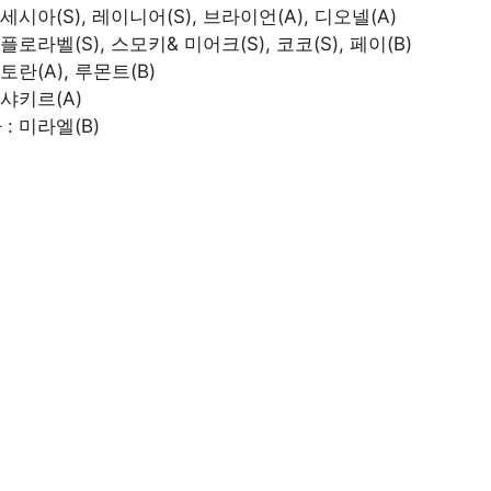
 세시아(S), 레이니어(S), 브라이언(A), 디오넬(A)
 플로라벨(S), 스모키& 미어크(S), 코코(S), 페이(B)
 토란(A), 루몬트(B)
 샤키르(A)
: 미라엘(B)