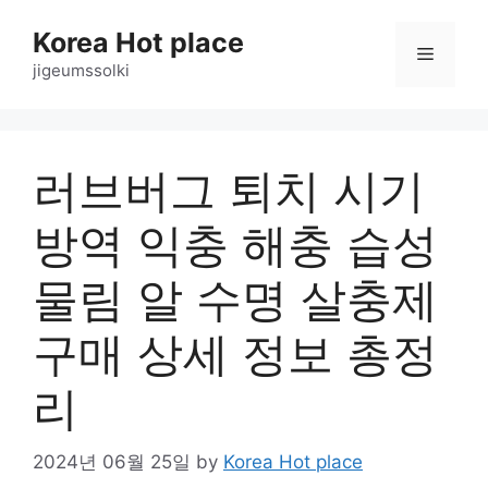
Skip
Korea Hot place
to
Menu
content
jigeumssolki
러브버그 퇴치 시기
방역 익충 해충 습성
물림 알 수명 살충제
구매 상세 정보 총정
리
2024년 06월 25일
by
Korea Hot place