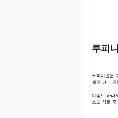
루피니
루피니빈은 고
배한 고대 곡
이집트 파라
스도 식물 중