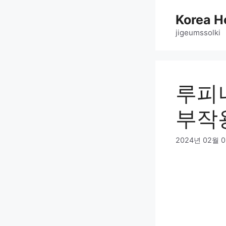
Skip
Korea H
to
content
jigeumssolki
루피
부작
2024년 02월 