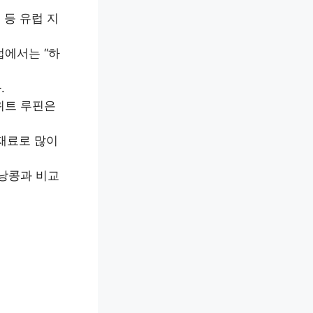
 등 유럽 지
럽에서는 “하
.
위트 루핀은
 재료로 많이
강낭콩과 비교