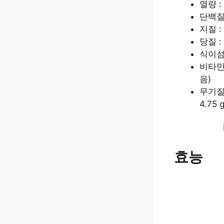
열량 : 
단백질 :
지질 : 
당질 : 
식이섬유
비타민
음)
무기질 
4.75 
효능