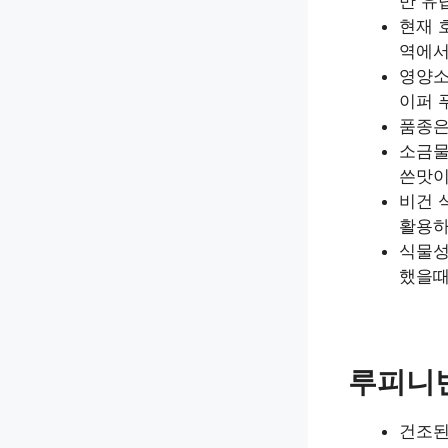
만 유
현재 
역에서
영양소
이퍼 
품종은
소금물
쓴맛이
비건 
활용하
식물성
했을때
루피니빈
건조된