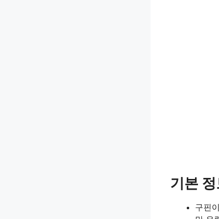
기본 정
구핀이