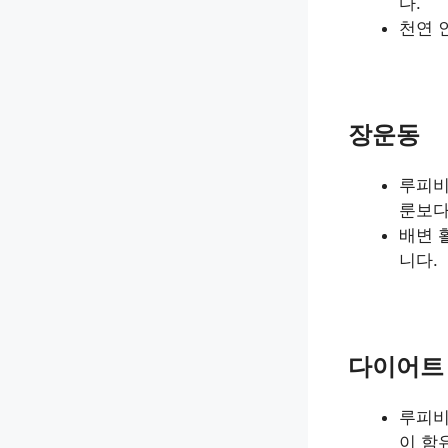
다.
천연 
장운동
루피비
룬보다
배변 
니다.
다이어트
루피비
이 함