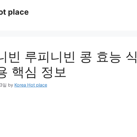
ot place
니빈 루피니빈 콩 효능 
용 핵심 정보
03일
by
Korea Hot place