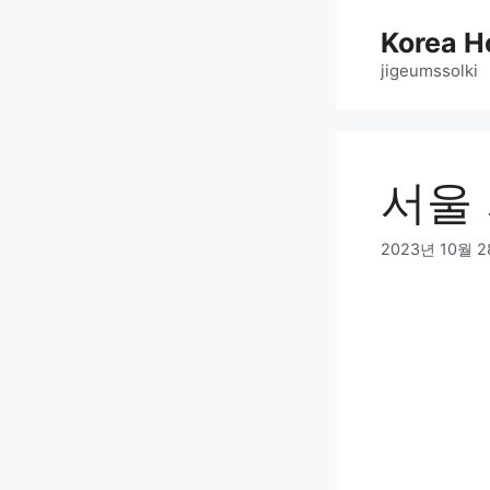
Skip
Korea H
to
content
jigeumssolki
서울
2023년 10월 