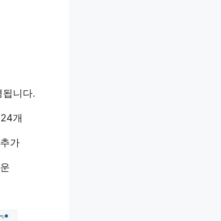
경됩니다.
624개
 추가
로운