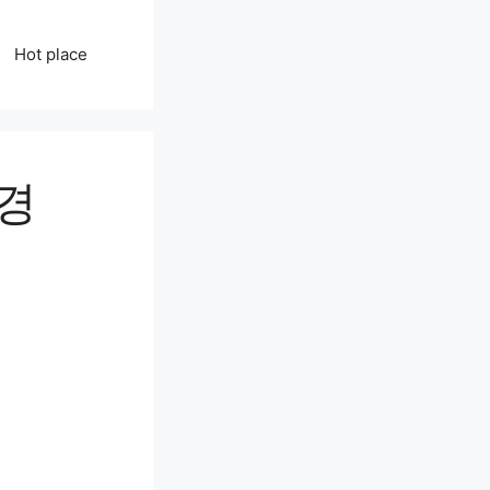
Hot place
경