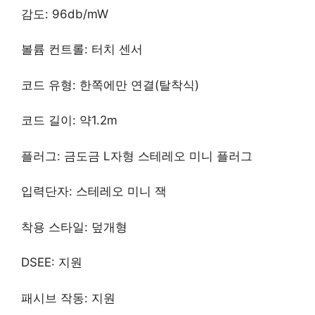
감도: 96db/mW
볼륨 컨트롤: 터치 센서
코드 유형: 한쪽에만 연결(탈착식)
코드 길이: 약1.2m
플러그: 금도금 L자형 스테레오 미니 플러그
입력단자: 스테레오 미니 잭
착용 스타일: 덮개형
DSEE: 지원
패시브 작동: 지원