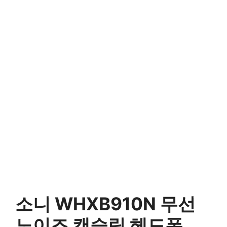
소니 WHXB910N 무선
노이즈 캔슬링 헤드폰