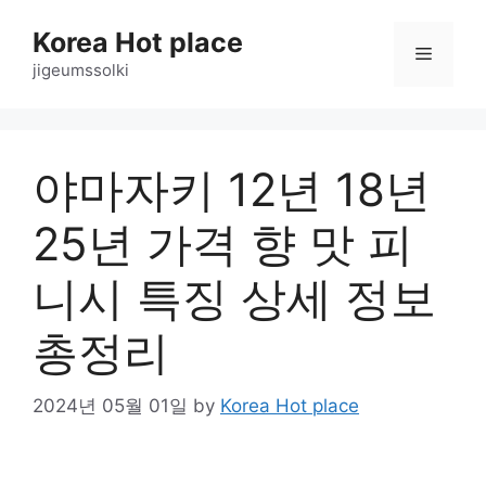
Skip
Korea Hot place
to
Menu
content
jigeumssolki
야마자키 12년 18년
25년 가격 향 맛 피
니시 특징 상세 정보
총정리
2024년 05월 01일
by
Korea Hot place