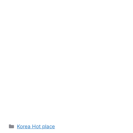
Categories
Korea Hot place