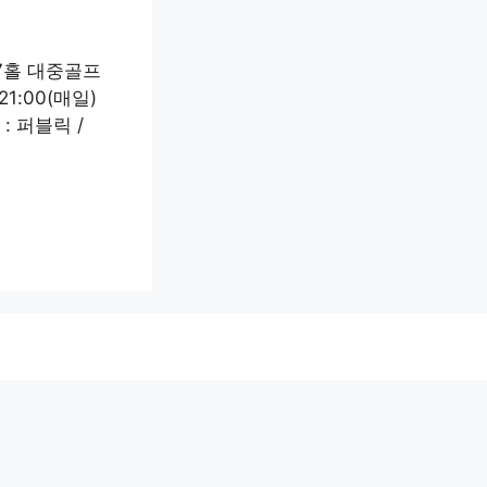
27홀 대중골프
1:00(매일)
: 퍼블릭 /