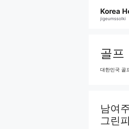
Skip
Korea H
to
content
jigeumssolki
골프
대한민국 골
남여주
그린피